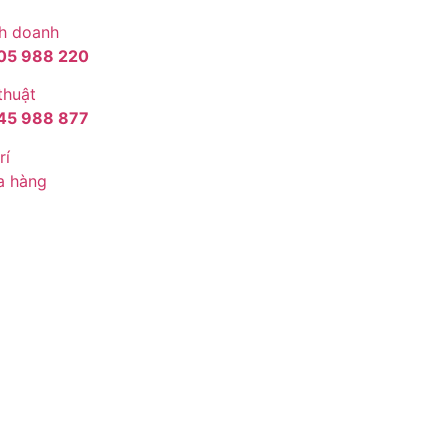
h doanh
05 988 220
thuật
45 988 877
rí
a hàng