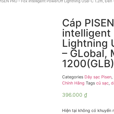
ISEN PRO – Fox intelligent PowerOff Lightning USB-C 1.2m, Đen
Cáp PISEN
intelligen
Lightning
– GLobal,
1200(GLB
Categories
Dây sạc Pisen
,
Chính Hãng
Tags
củ sạc
,
d
396.000
₫
Hiện tại không có khuyến 