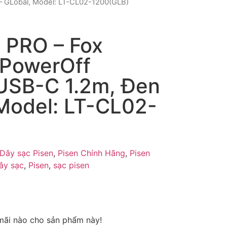
 – GLobal, Model: LT-CL02-1200(GLB)
 PRO – Fox
t PowerOff
 USB-C 1.2m, Đen
 Model: LT-CL02-
)
Dây sạc Pisen
,
Pisen Chính Hãng
,
Pisen
ây sạc
,
Pisen
,
sạc pisen
mãi nào cho sản phẩm này!