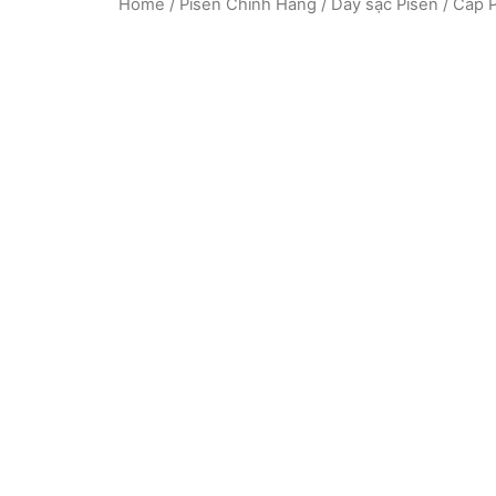
Home
/
Pisen Chính Hãng
/
Dây sạc Pisen
/ Cáp P