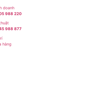
h doanh
05 988 220
thuật
45 988 877
rí
a hàng