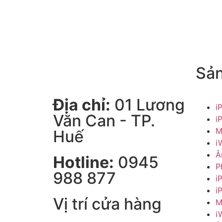
Sả
Địa chỉ:
01 Lương
i
Văn Can - TP.
i
M
Huế
i
Â
Hotline:
0945
P
988 877
i
i
Vị trí cửa hàng
M
i