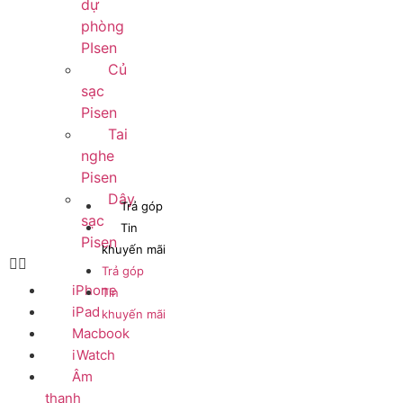
dự
phòng
PIsen
Củ
sạc
Pisen
Tai
nghe
Pisen
Dây
Trả góp
sạc
Tin
Pisen
khuyến mãi
Trả góp
iPhone
Tin
iPad
khuyến mãi
Macbook
iWatch
Âm
thanh