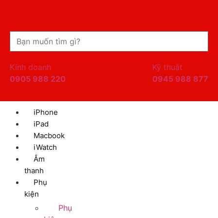
Kinh doanh
Kỹ thuật
0905 988 220
0945 988 877
iPhone
iPad
Macbook
iWatch
Âm
thanh
Phụ
kiện
Phụ