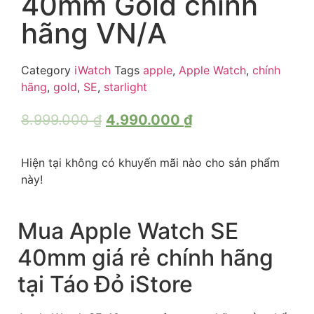
40mm Gold chính
hãng VN/A
Category
iWatch
Tags
apple
,
Apple Watch
,
chính
hãng
,
gold
,
SE
,
starlight
8.999.000
₫
4.990.000
₫
Hiện tại không có khuyến mãi nào cho sản phẩm
này!
Mua Apple Watch SE
40mm giá rẻ chính hãng
tại Táo Đỏ iStore