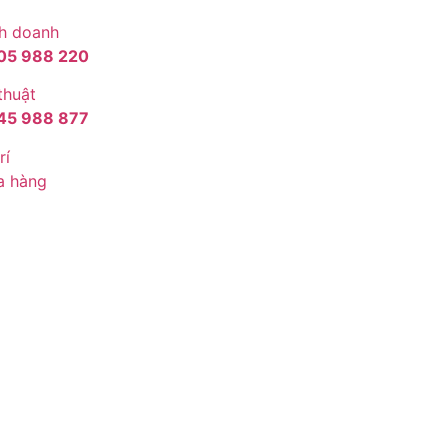
h doanh
05 988 220
thuật
45 988 877
rí
a hàng