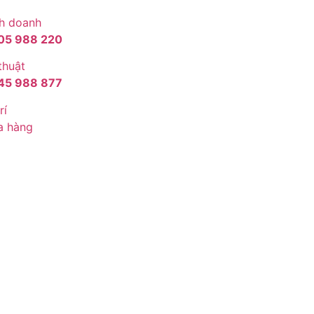
h doanh
05 988 220
thuật
45 988 877
rí
a hàng