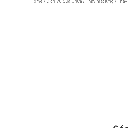
Home
/
Dịch Vụ Sữa Chữa
/
Thay mặt lưng
/ Thay