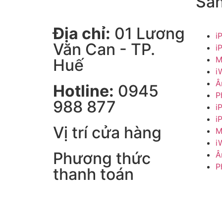
Sả
Địa chỉ:
01 Lương
i
Văn Can - TP.
i
M
Huế
i
Â
Hotline:
0945
P
988 877
i
i
Vị trí cửa hàng
M
i
Phương thức
Â
P
thanh toán