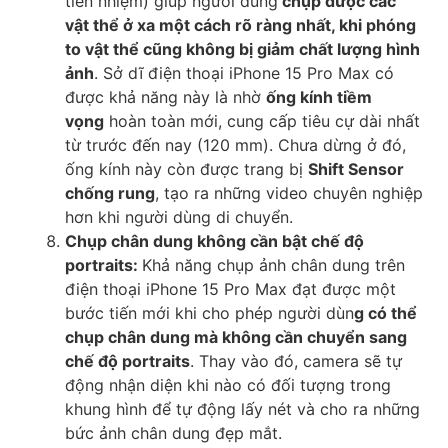
tiền nhiệm) giúp người dùng
chụp được các
vật thể ở xa một cách rõ ràng nhất, khi phóng
to vật thể cũng không bị giảm chất lượng hình
ảnh
. Sở dĩ điện thoại iPhone 15 Pro Max có
được khả năng này là nhờ
ống kính tiềm
vọng
hoàn toàn mới, cung cấp tiêu cự dài nhất
từ trước đến nay (120 mm). Chưa dừng ở đó,
ống kính này còn được trang bị
Shift Sensor
chống rung
, tạo ra những video chuyên nghiệp
hơn khi người dùng di chuyển.
Chụp chân dung không cần bật chế độ
portraits:
Khả năng chụp ảnh chân dung trên
điện thoại iPhone 15 Pro Max đạt được một
bước tiến mới khi cho phép người dùn
g có thể
chụp chân dung mà không cần chuyển sang
chế độ portraits
. Thay vào đó, camera sẽ tự
động nhận diện khi nào có đối tượng trong
khung hình để tự động lấy nét và cho ra những
bức ảnh chân dung đẹp mắt.