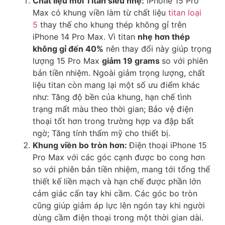
Chất liệu mới Titan siêu nhẹ:
iPhone 15 Pro
Max có khung viền làm từ chất liệu
titan loại
5
thay thế cho khung thép không gỉ trên
iPhone 14 Pro Max. Vì titan
nhẹ hơn thép
không gỉ đến 40%
nên thay đổi này giúp trọng
lượng 15 Pro Max
giảm 19 grams
so với phiên
bản tiền nhiệm. Ngoài giảm trọng lượng, chất
liệu titan còn mang lại một số ưu điểm khác
như: Tăng độ bền của khung, hạn chế tình
trạng mất màu theo thời gian; Bảo vệ điện
thoại tốt hơn trong trường hợp va đập bất
ngờ; Tăng tính thẩm mỹ cho thiết bị.
Khung viền bo tròn hơn:
Điện thoại iPhone 15
Pro Max với các góc cạnh được bo cong hơn
so với phiên bản tiền nhiệm, mang tới tổng thể
thiết kế liền mạch và hạn chế được phần lớn
cảm giác cấn tay khi cầm. Các góc bo tròn
cũng giúp giảm áp lực lên ngón tay khi người
dùng cầm điện thoại trong một thời gian dài.