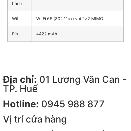
hành
Wifi
Wi‑Fi 6E (802.11ax) với 2×2 MIMO
Pin
4422 mAh
Địa chỉ:
01 Lương Văn Can -
TP. Huế
Hotline:
0945 988 877
Vị trí cửa hàng