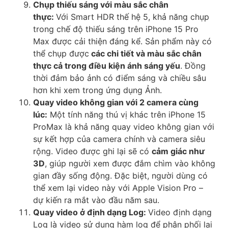
Chụp thiếu sáng với màu sắc chân
thực:
Với Smart HDR thế hệ 5, khả năng chụp
trong chế độ thiếu sáng trên iPhone 15 Pro
Max được cải thiện đáng kể. Sản phẩm này có
thể chụp được
các chi tiết và màu sắc chân
thực cả trong điều kiện ánh sáng yếu
. Đồng
thời đảm bảo ảnh có điểm sáng và chiều sâu
hơn khi xem trong ứng dụng Ảnh.
Quay video không gian với 2 camera cùng
lúc:
Một tính năng thú vị khác trên iPhone 15
ProMax là khả năng quay video không gian với
sự kết hợp của camera chính và camera siêu
rộng. Video được ghi lại sẽ có
cảm giác như
3D
, giúp người xem được đắm chìm vào không
gian đầy sống động. Đặc biệt, người dùng có
thể xem lại video này với Apple Vision Pro –
dự kiến ra mắt vào đầu năm sau.
Quay video ở định dạng Log:
Video định dạng
Log là video sử dụng hàm log để phân phối lại