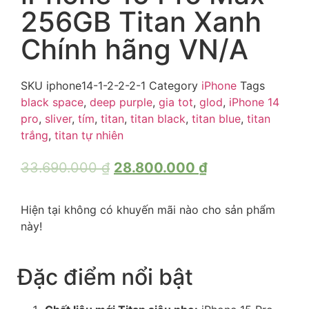
256GB Titan Xanh
Chính hãng VN/A
SKU
iphone14-1-2-2-2-1
Category
iPhone
Tags
black space
,
deep purple
,
gia tot
,
glod
,
iPhone 14
pro
,
sliver
,
tím
,
titan
,
titan black
,
titan blue
,
titan
trắng
,
titan tự nhiên
33.690.000
₫
28.800.000
₫
Hiện tại không có khuyến mãi nào cho sản phẩm
này!
Đặc điểm nổi bật