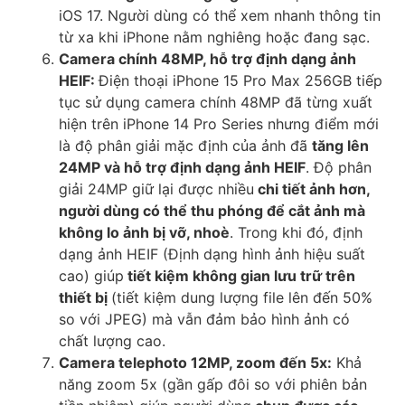
iOS 17. Người dùng có thể xem nhanh thông tin
từ xa khi iPhone nằm nghiêng hoặc đang sạc.
Camera chính 48MP, hỗ trợ định dạng ảnh
HEIF:
Điện thoại iPhone 15 Pro Max 256GB tiếp
tục sử dụng camera chính 48MP đã từng xuất
hiện trên iPhone 14 Pro Series nhưng điểm mới
là độ phân giải mặc định của ảnh đã
tăng lên
24MP và hỗ trợ định dạng ảnh HEIF
. Độ phân
giải 24MP giữ lại được nhiều
chi tiết ảnh hơn,
người dùng có thể thu phóng để cắt ảnh mà
không lo ảnh bị vỡ, nhoè
. Trong khi đó, định
dạng ảnh HEIF (Định dạng hình ảnh hiệu suất
cao) giúp
tiết kiệm không gian lưu trữ trên
thiết bị
(tiết kiệm dung lượng file lên đến 50%
so với JPEG) mà vẫn đảm bảo hình ảnh có
chất lượng cao.
Camera telephoto 12MP, zoom đến 5x:
Khả
năng zoom 5x (gần gấp đôi so với phiên bản