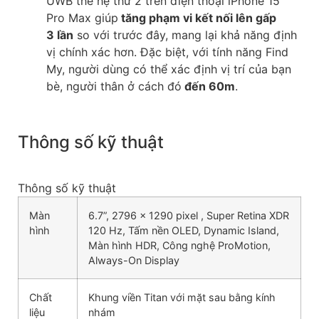
UWB thế hệ thứ 2 trên điện thoại iPhone 15
Pro Max giúp
tăng phạm vi kết nối lên gấp
3 lần
so với trước đây, mang lại khả năng định
vị chính xác hơn. Đặc biệt, với tính năng Find
My, người dùng có thể xác định vị trí của bạn
bè, người thân ở cách đó
đến 60m
.
Thông số kỹ thuật
Thông số kỹ thuật
Màn
6.7”, 2796 x 1290 pixel , Super Retina XDR
hình
120 Hz, Tấm nền OLED, Dynamic Island,
Màn hình HDR, Công nghệ ProMotion,
Always-On Display
Chất
Khung viền Titan với mặt sau bằng kính
liệu
nhám