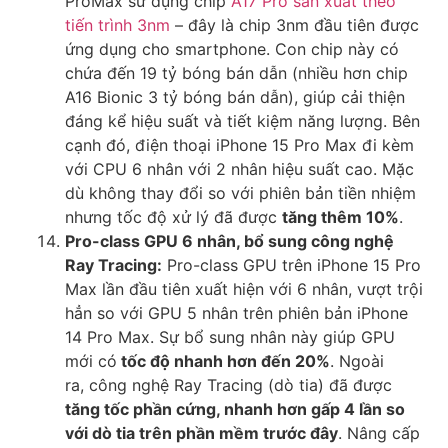
ProMax sử dụng chip
A17 Pro sản xuất theo
tiến trình 3nm
– đây là chip 3nm đầu tiên được
ứng dụng cho smartphone. Con chip này có
chứa đến 19 tỷ bóng bán dẫn (nhiều hơn chip
A16 Bionic 3 tỷ bóng bán dẫn), giúp cải thiện
đáng kể hiệu suất và tiết kiệm năng lượng. Bên
cạnh đó, điện thoại iPhone 15 Pro Max đi kèm
với CPU 6 nhân với 2 nhân hiệu suất cao. Mặc
dù không thay đổi so với phiên bản tiền nhiệm
nhưng tốc độ xử lý đã được
tăng thêm 10%
.
Pro-class GPU 6 nhân, bổ sung công nghệ
Ray Tracing:
Pro-class GPU trên iPhone 15 Pro
Max lần đầu tiên xuất hiện với 6 nhân, vượt trội
hẳn so với GPU 5 nhân trên phiên bản iPhone
14 Pro Max. Sự bổ sung nhân này giúp GPU
mới có
tốc độ nhanh hơn đến 20%
. Ngoài
ra, công nghệ Ray Tracing (dò tia) đã được
tăng tốc phần cứng, nhanh hơn gấp 4 lần so
với dò tia trên phần mềm trước đây
. Nâng cấp