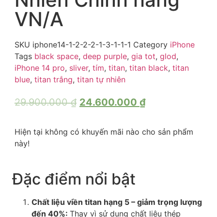
VN/A
SKU
iphone14-1-2-2-2-1-3-1-1-1
Category
iPhone
Tags
black space
,
deep purple
,
gia tot
,
glod
,
iPhone 14 pro
,
sliver
,
tím
,
titan
,
titan black
,
titan
blue
,
titan trắng
,
titan tự nhiên
29.900.000
₫
24.600.000
₫
Hiện tại không có khuyến mãi nào cho sản phẩm
này!
Đặc điểm nổi bật
Chất liệu viền titan hạng 5 – giảm trọng lượng
đến 40%:
Thay vì sử dụng chất liệu thép