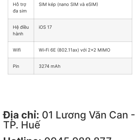
Hỗ trợ
SIM kép (nano SIM và eSIM)
đa sim
Hệ điều
iOS 17
hành
Wifi
Wi‑Fi 6E (802.11ax) với 2×2 MIMO
Pin
3274 mAh
Địa chỉ:
01 Lương Văn Can -
TP. Huế