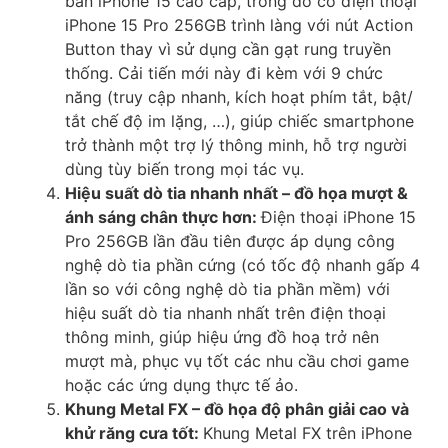
bản iPhone 15 cao cấp, trong đó có điện thoại
iPhone 15 Pro 256GB trình làng với nút Action
Button thay vì sử dụng cần gạt rung truyền
thống. Cải tiến mới này đi kèm với 9 chức
năng (truy cập nhanh, kích hoạt phím tắt, bật/
tắt chế độ im lặng, …), giúp chiếc smartphone
trở thành một trợ lý thông minh, hỗ trợ người
dùng tùy biến trong mọi tác vụ.
Hiệu suất dò tia nhanh nhất – đồ họa mượt &
ánh sáng chân thực hơn:
Điện thoại iPhone 15
Pro 256GB lần đầu tiên được áp dụng công
nghệ dò tia phần cứng (có tốc độ nhanh gấp 4
lần so với công nghệ dò tia phần mềm) với
hiệu suất dò tia nhanh nhất trên điện thoại
thông minh, giúp hiệu ứng đồ hoạ trở nên
mượt mà, phục vụ tốt các nhu cầu chơi game
hoặc các ứng dụng thực tế ảo.
Khung Metal FX – đồ họa độ phân giải cao và
khử răng cưa tốt:
Khung Metal FX trên iPhone