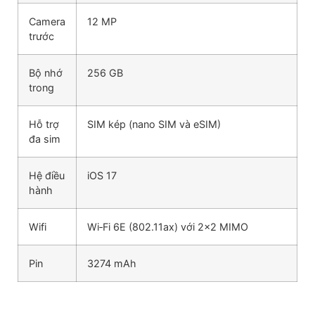
Camera
12 MP
trước
Bộ nhớ
256 GB
trong
Hỗ trợ
SIM kép (nano SIM và eSIM)
đa sim
Hệ điều
iOS 17
hành
Wifi
Wi‑Fi 6E (802.11ax) với 2×2 MIMO
Pin
3274 mAh