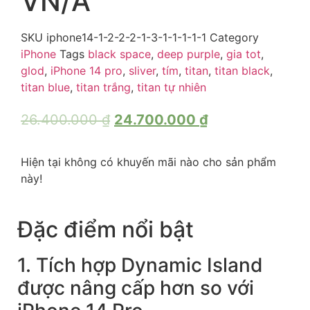
VN/A
SKU
iphone14-1-2-2-2-1-3-1-1-1-1-1
Category
iPhone
Tags
black space
,
deep purple
,
gia tot
,
glod
,
iPhone 14 pro
,
sliver
,
tím
,
titan
,
titan black
,
titan blue
,
titan trắng
,
titan tự nhiên
26.400.000
₫
24.700.000
₫
Hiện tại không có khuyến mãi nào cho sản phẩm
này!
Đặc điểm nổi bật
1. Tích hợp Dynamic Island
được nâng cấp hơn so với