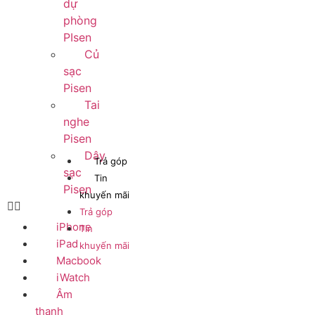
dự
phòng
PIsen
Củ
sạc
Pisen
Tai
nghe
Pisen
Dây
Trả góp
sạc
Tin
Pisen
khuyến mãi
Trả góp
iPhone
Tin
iPad
khuyến mãi
Macbook
iWatch
Âm
thanh