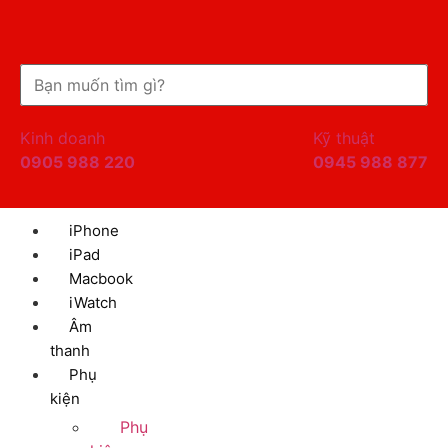
Kinh doanh
Kỹ thuật
0905 988 220
0945 988 877
iPhone
iPad
Macbook
iWatch
Âm
thanh
Phụ
kiện
Phụ