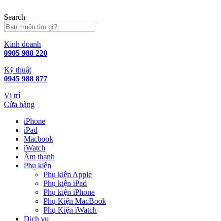
Skip
to
Search
content
Kinh doanh
0905 988 220
Kỹ thuật
0945 988 877
Vị trí
Cửa hàng
iPhone
iPad
Macbook
iWatch
Âm thanh
Phụ kiện
Phụ kiện Apple
Phụ kiện iPad
Phụ kiện iPhone
Phụ Kiện MacBook
Phụ Kiện iWatch
Dịch vụ