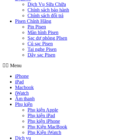
Dịch Vụ Sữa Chữa
Chính sách bảo hành
Chính sách đổi trả
Pisen Chính Hãng
Pin Pisen
Màn hình Pisen
Sạc dự phòng PIsen
Củ sạc Pisen
Tai nghe Pisen
Dây sạc Pisen
Menu
iPhone
iPad
Macbook
iWatch
Âm thanh
Phụ kiện
Phụ kiện Apple
Phụ kiện iPad
Phụ kiện iPhone
Phụ Kiện MacBook
Phụ Kiện iWatch
Dịch vụ