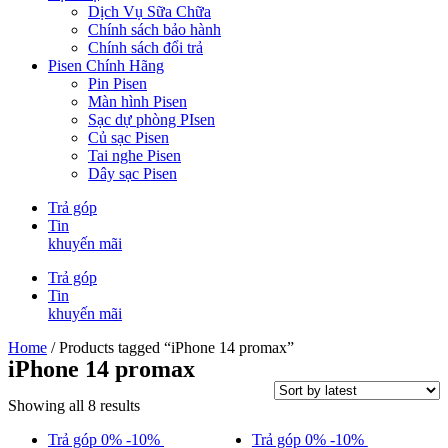
Dịch Vụ Sữa Chữa
Chính sách bảo hành
Chính sách đổi trả
Pisen Chính Hãng
Pin Pisen
Màn hình Pisen
Sạc dự phòng PIsen
Củ sạc Pisen
Tai nghe Pisen
Dây sạc Pisen
Trả góp
Tin
khuyến mãi
Trả góp
Tin
khuyến mãi
Home
/ Products tagged “iPhone 14 promax”
iPhone 14 promax
Showing all 8 results
Trả góp 0%
-10%
Trả góp 0%
-10%