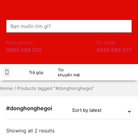
Kinh doanh
Kỹ thuật
0905 988 220
0945 988 877
Tin
Âm thanh
Pisen Chính Hãng
Trả góp
khuyến mãi
Home
/ Products tagged “#donghonghegoi”
#donghonghegoi
Showing all 2 results